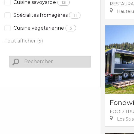
Cuisine savoyarde
13
RESTAURA
Hautelu
Spécialités fromagères
11
Cuisine végétarienne
5
Tout afficher (5)
Fondw
FOOD TR
Les Sais