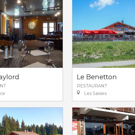
aylord
Le Benetton
NT
RESTAURANT
ce
Les Saisies