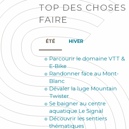
TOP DES CHOSES
FAIRE
ÉTÉ
HIVER
Parcourir le domaine VTT &
E-Bike
Randonner face au Mont-
Blanc
Dévaler la luge Mountain
Twister
Se baigner au centre
aquatique Le Signal
Découvrir les sentiers
thématiques