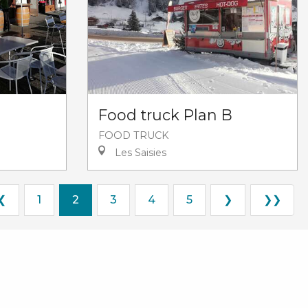
Food truck Plan B
FOOD TRUCK
Les Saisies
❮
1
2
3
4
5
❯
❯❯