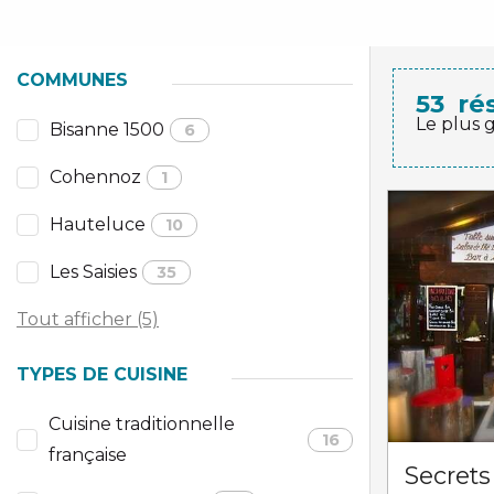
COMMUNES
53
ré
Le plus 
Bisanne 1500
6
Cohennoz
1
Hauteluce
10
Les Saisies
35
Tout afficher (5)
TYPES DE CUISINE
Cuisine traditionnelle
16
française
Secrets