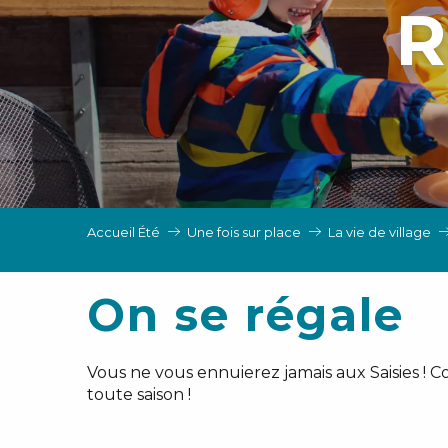
R
IVER
Accueil Été
Une fois sur place
La vie de village
On se régale
Vous ne vous ennuierez jamais aux Saisies ! 
toute saison !