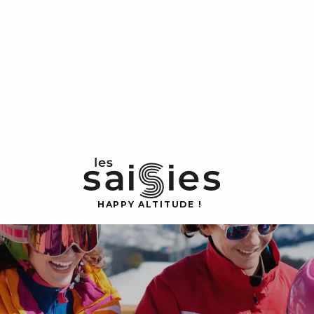
H
A
P
P
Y
 A
L
TI
T
U
D
E
!