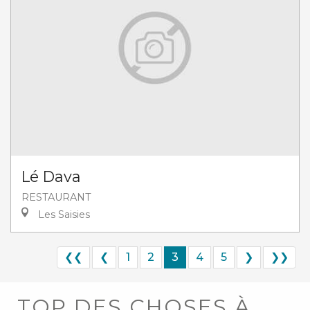
Lé Dava
RESTAURANT
Les Saisies
❮❮
❮
1
2
3
4
5
❯
❯❯
TOP DES CHOSES À