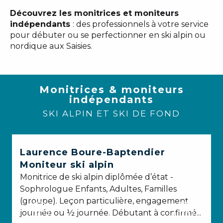
Découvrez les monitrices et moniteurs
indépendants
: des professionnels à votre service
pour débuter ou se perfectionner en ski alpin ou
nordique aux Saisies.
Monitrices & moniteurs
indépendants
SKI ALPIN ET SKI DE FOND
Laurence Boure-Baptendier
Moniteur ski alpin
Monitrice de ski alpin diplômée d’état -
M
Sophrologue Enfants, Adultes, Familles
p
(groupe). Leçon particulière, engagement
p
journée ou ½ journée. Débutant à confirmé...
E