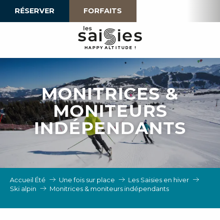
Aller
RÉSERVER
FORFAITS
au
contenu
principal
H
A
P
P
Y
 A
L
TI
T
U
D
E
!
MONITRICES &
MONITEURS
INDÉPENDANTS
Accueil Été
Une fois sur place
Les Saisies en hiver
Ski alpin
Monitrices & moniteurs indépendants