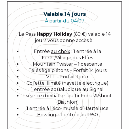
Valable 14 jours
À partir du 04/07
Le Pass
Happy Holiday
(60 €) valable 14
jours vous donne accès à :
Entrée
au choix
: 1 entrée à la
Forêt/Village des Elfes
Mountain Twister – 1 descente
Télésiège piétons – Forfait 14 jours
VTT – Forfait 1 jour
Col’ette illimité (navette électrique)
1 entrée aqualudique au Signal
1 séance d’initiation au tir Focus&Shoot
(Biathlon)
1 entrée à l’éco-musée d’Hauteluce
Bowling – 1 entrée au 1650