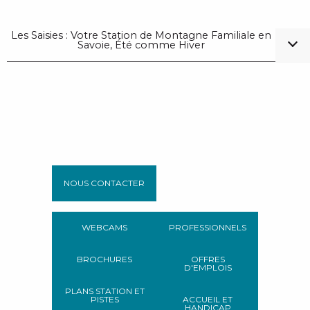
Les Saisies : Votre Station de Montagne Familiale en
Savoie, Été comme Hiver
NOUS CONTACTER
WEBCAMS
PROFESSIONNELS
BROCHURES
OFFRES
D'EMPLOIS
PLANS STATION ET
PISTES
ACCUEIL ET
HANDICAP