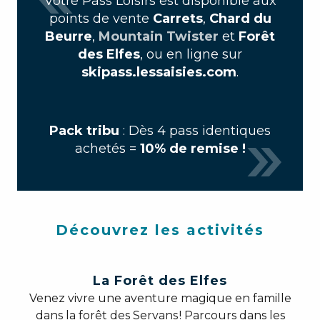
Votre Pass Loisirs est disponible aux
points de vente
Carrets
,
Chard du
Beurre
,
Mountain Twister
et
Forêt
des Elfes
, ou en ligne sur
skipass.lessaisies.com
.
Pack tribu
: Dès 4 pass identiques
achetés =
10% de remise !
Découvrez les activités
La Forêt des Elfes
Venez vivre une aventure magique en famille
dans la forêt des Servans ! Parcours dans les