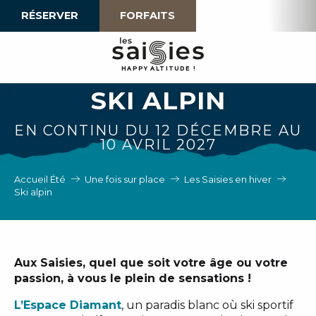
Aller
RÉSERVER
FORFAITS
au
contenu
principal
H
A
P
P
Y
 A
L
TI
T
U
D
E
!
SKI ALPIN
EN CONTINU DU 12 DÉCEMBRE AU
10 AVRIL 2027
Accueil Été
Une fois sur place
Les Saisies en hiver
Ski alpin
Aux Saisies, quel que soit votre âge ou votre
passion, à vous le plein de sensations !
L’Espace Diamant
, un paradis blanc où ski sportif