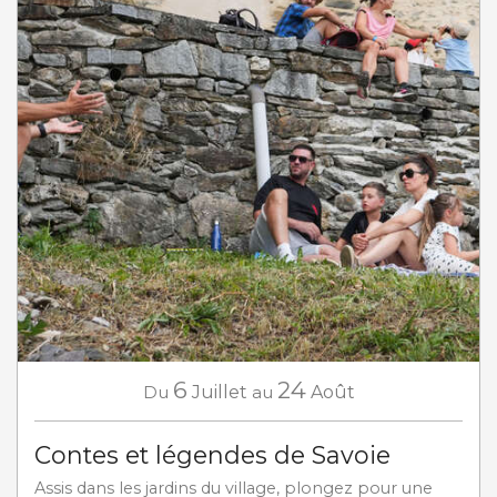
6
24
Du
Juillet
au
Août
Contes et légendes de Savoie
Assis dans les jardins du village, plongez pour une