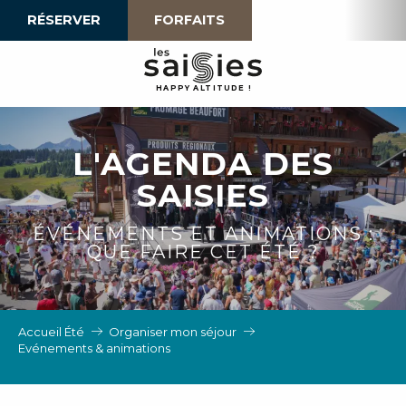
Aller
RÉSERVER
FORFAITS
au
contenu
principal
H
A
P
P
Y
 A
L
TI
T
U
D
E
!
L'AGENDA DES
SAISIES
ÉVÉNEMENTS ET ANIMATIONS :
QUE FAIRE CET ÉTÉ ?
Accueil Été
Organiser mon séjour
Evénements & animations