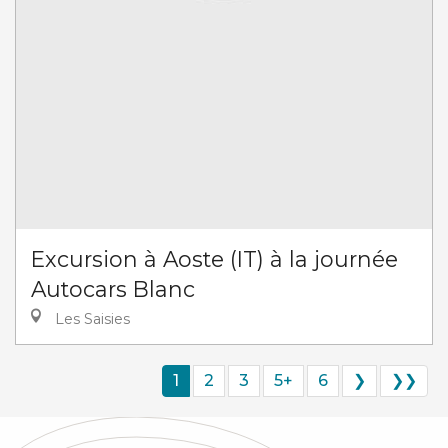
Excursion à Aoste (IT) à la journée
Autocars Blanc
Les Saisies
1
2
3
5+
6
❯
❯❯