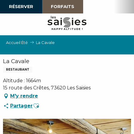
Aller
RÉSERVER
FORFAITS
au
contenu
principal
H
A
P
P
Y
 A
L
TI
T
U
D
E
!
Accueil Été
La Cavale
La Cavale
RESTAURANT
Altitude : 1664m
15 route des Crêtes, 73620 Les Saisies
M'y rendre
Ajouter aux favoris
Partager