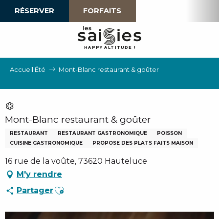
Aller
RÉSERVER
FORFAITS
au
contenu
principal
H
A
P
P
Y
 A
L
TI
T
U
D
E
!
Accueil Été
Mont-Blanc restaurant & goûter
Mont-Blanc restaurant & goûter
RESTAURANT
RESTAURANT GASTRONOMIQUE
POISSON
CUISINE GASTRONOMIQUE
PROPOSE DES PLATS FAITS MAISON
16 rue de la voûte, 73620 Hauteluce
M'y rendre
Ajouter aux favoris
Partager