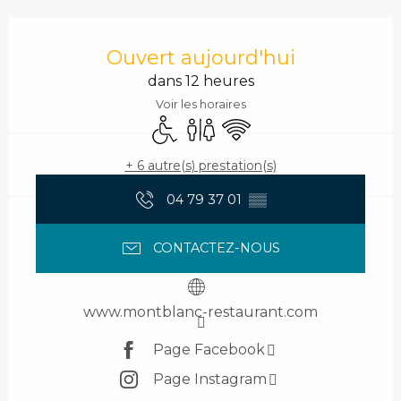
Ouverture et coordonnées
Ouvert aujourd'hui
dans 12 heures
Voir les horaires
Accès handicapés
Toilettes
WiFi
+ 6 autre(s) prestation(s)
04 79 37 01
▒▒
CONTACTEZ-NOUS
www.montblanc-restaurant.com
Page Facebook
Page Instagram