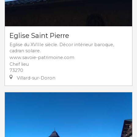
Eglise Saint Pierre
Eglise du XVIIIe siècle. Décor intérieur baroque,
cadran solaire.
www.savoie-patrimoine.com
Chef lieu
73270
Villard-sur-Doron