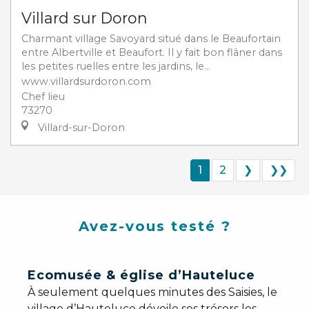
Villard sur Doron
Charmant village Savoyard situé dans le Beaufortain
entre Albertville et Beaufort. Il y fait bon flâner dans
les petites ruelles entre les jardins, le...
www.villardsurdoron.com
Chef lieu
73270
Villard-sur-Doron
1
2
❯
❯❯
Avez-vous testé ?
Ecomusée & église d’Hauteluce
À seulement quelques minutes des Saisies, le
village d’Hauteluce dévoile ses trésors les