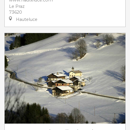
www.hauteluce.com
Le Praz
73620
Hauteluce