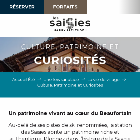
Aller
RÉSERVER
FORFAITS
au
contenu
principal
H
A
P
P
Y
 A
L
TI
T
U
D
E
!
CULTURE, PATRIMOINE ET
CURIOSITÉS
Accueil Été
Une fois sur place
La vie de village
Culture, Patrimoine et Curiosités
Un patrimoine vivant au cœur du Beaufortain
Au-delà de ses pistes de ski renommées, la station
des Saisies abrite un patrimoine riche et
authentique. Plongez dans l’histoire de la Savoie