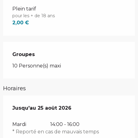
Plein tarif
pour les + de 18 ans
2,00 €
Groupes
Groupes
10 Personne(s) maxi
Horaires
Du
Jusqu'au
7 juillet 2026
25 août 2026
au
25 août 2026
Mardi
14:00 - 16:00
* Reporté en cas de mauvais temps