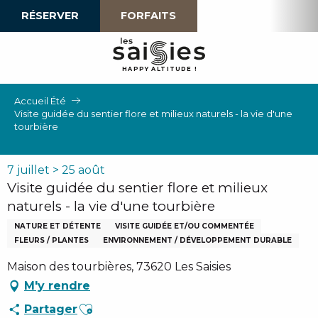
Aller
RÉSERVER
FORFAITS
au
contenu
principal
H
A
P
P
Y
 A
L
TI
T
U
D
E
!
Accueil Été
Visite guidée du sentier flore et milieux naturels - la vie d'une
tourbière
7 juillet > 25 août
Visite guidée du sentier flore et milieux
naturels - la vie d'une tourbière
NATURE ET DÉTENTE
VISITE GUIDÉE ET/OU COMMENTÉE
FLEURS / PLANTES
ENVIRONNEMENT / DÉVELOPPEMENT DURABLE
Maison des tourbières, 73620 Les Saisies
M'y rendre
Ajouter aux favoris
Partager