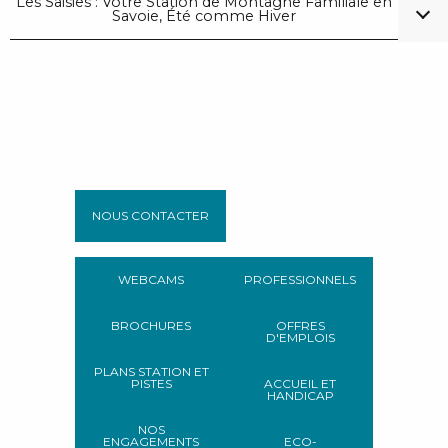
Les Saisies : Votre Station de Montagne Familiale en
Savoie, Été comme Hiver
NOUS CONTACTER
WEBCAMS
PROFESSIONNELS
BROCHURES
OFFRES
D'EMPLOIS
PLANS STATION ET
PISTES
ACCUEIL ET
HANDICAP
NOS
ENGAGEMENTS
ECO-