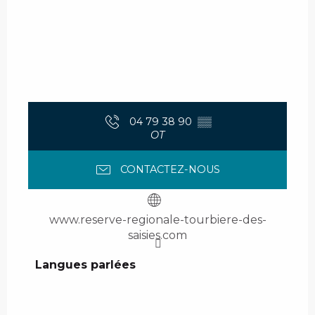
04 79 38 90
▒▒
OT
CONTACTEZ-NOUS
www.reserve-regionale-tourbiere-des-
saisies.com
Langues parlées
Langues parlées