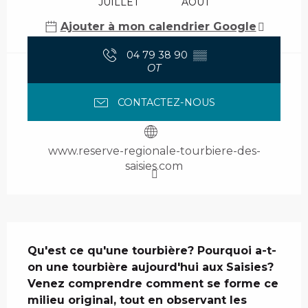
JUILLET
AOÛT
Ajouter à mon calendrier Google
04 79 38 90
▒▒
OT
CONTACTEZ-NOUS
www.reserve-regionale-tourbiere-des-
saisies.com
Description
Qu'est ce qu'une tourbière? Pourquoi a-t-
on une tourbière aujourd'hui aux Saisies? 
Venez comprendre comment se forme ce 
milieu original, tout en observant les 