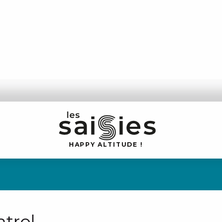
H
A
P
P
Y
 A
L
TI
T
U
D
E
!
atrol