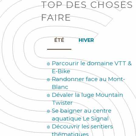
TOP DES CHOSES
FAIRE
ÉTÉ
HIVER
Parcourir le domaine VTT &
E-Bike
Randonner face au Mont-
Blanc
Dévaler la luge Mountain
Twister
Se baigner au centre
aquatique Le Signal
Découvrir les sentiers
thématiques