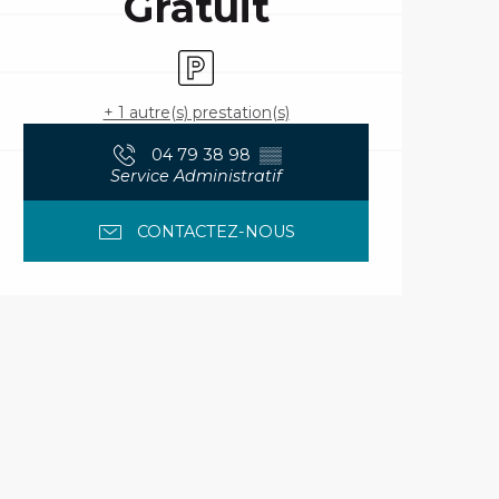
Gratuit
Parking
+ 1 autre(s) prestation(s)
04 79 38 98
▒▒
Service Administratif
CONTACTEZ-NOUS