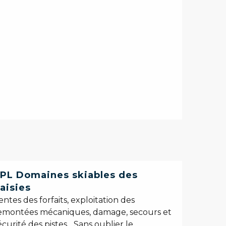
PL Domaines skiables des
aisies
entes des forfaits, exploitation des
emontées mécaniques, damage, secours et
écurité des pistes... Sans oublier le