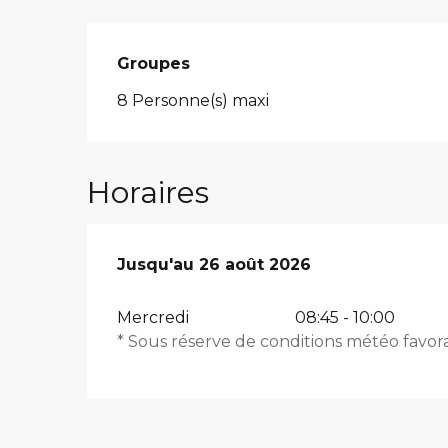
Groupes
Groupes
8 Personne(s) maxi
Horaires
Du
Jusqu'au
8 juillet 2026
26 août 2026
au
26 août 2026
Mercredi
08:45 - 10:00
* Sous réserve de conditions météo favor