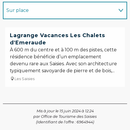
Sur place
Programme l'animation...
Réservable
Lagrange Vacances Les Chalets
d'Emeraude
Est organisé dans le cadre de ...
À 600 m du centre et à 100 m des pistes, cette
résidence bénéficie d’un emplacement
devenu rare aux Saisies. Avec son architecture
typiquement savoyarde de pierre et de bois,...
Les Saisies
Mis à jour le 15 juin 2024 à 12:24
par Office de Tourisme des Saisies
(Identifiant de l'offre :
6964944
)