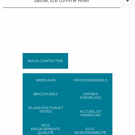
Savoie, Été comme Hiver
NOUS CONTACTER
WEBCAMS
PROFESSIONNELS
BROCHURES
OFFRES
D'EMPLOIS
PLANS STATION ET
PISTES
ACCUEIL ET
HANDICAP
NOS
ENGAGEMENTS
ECO-
QUALITÉ
RESPONSABILITÉ