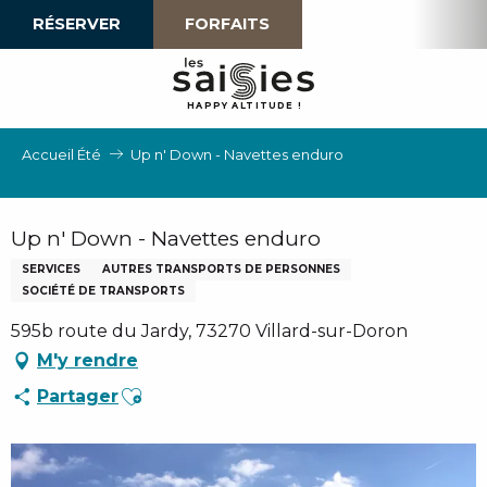
Aller
RÉSERVER
FORFAITS
au
contenu
principal
H
A
P
P
Y
 A
L
TI
T
U
D
E
!
Accueil Été
Up n' Down - Navettes enduro
Up n' Down - Navettes enduro
SERVICES
AUTRES TRANSPORTS DE PERSONNES
SOCIÉTÉ DE TRANSPORTS
595b route du Jardy, 73270 Villard-sur-Doron
M'y rendre
Ajouter aux favoris
Partager