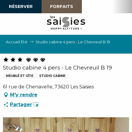
Aller
RÉSERVER
FORFAITS
au
contenu
principal
H
A
P
P
Y
 A
L
TI
T
U
D
E
!
Accueil Été
Studio cabine 4 pers - Le Chevreuil B 19
Studio cabine 4 pers - Le Chevreuil B 19
MEUBLÉ ET GÎTE
STUDIO CABINE
61 rue de Chenavelle, 73620 Les Saisies
M'y rendre
Ajouter aux favoris
Partager