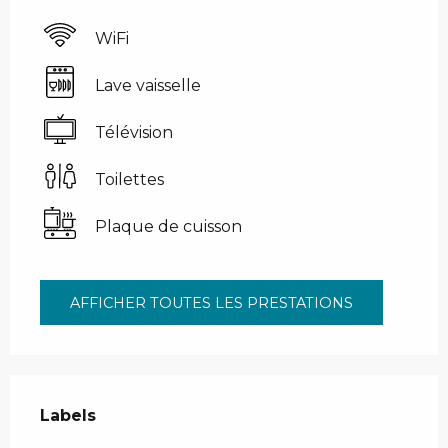
WiFi
Lave vaisselle
Télévision
Toilettes
Plaque de cuisson
AFFICHER TOUTES LES PRESTATIONS
Offres de prestations
Labels
Labels