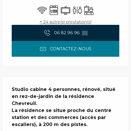
WiFi
Lave vaisselle
Télévision
Toilettes
Plaque de cuisson
+ 24 autre(s) prestation(s)
06 82 96 96
▒▒
CONTACTEZ-NOUS
Description
Studio cabine 4 personnes, rénové, situé 
en rez-de-jardin de la résidence 
Chevreuil.

La résidence se situe proche du centre 
station et des commerces (accès par 
escaliers), à 200 m des pistes.