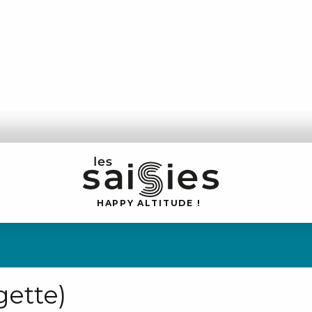
H
A
P
P
Y
 A
L
TI
T
U
D
E
!
gette)