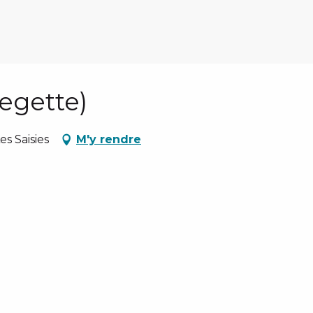
Legette)
s Saisies
M'y rendre