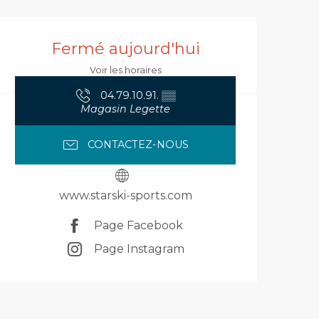
Ouverture et coord
Fermé aujourd'hui
Voir les horaires
04.79.10.91.
▒▒
Magasin Legette
CONTACTEZ-NOUS
www.starski-sports.com
Page Facebook
Page Instagram