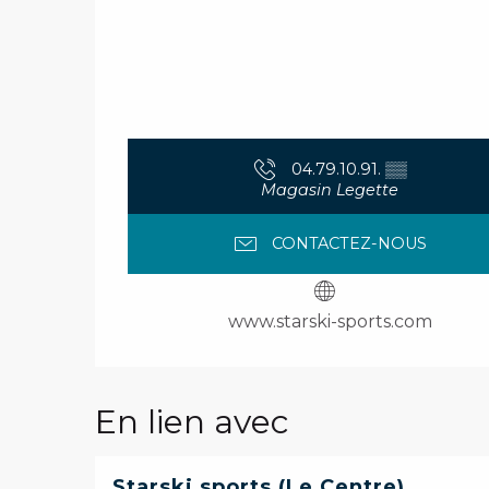
04.79.10.91.
▒▒
Magasin Legette
CONTACTEZ-NOUS
www.starski-sports.com
En lien avec
Starski sports (Le Centre)