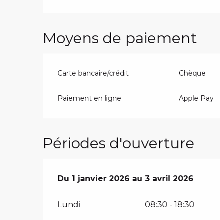
Moyens de paiement
Carte bancaire/crédit
Chèque
Paiement en ligne
Apple Pay
Périodes d'ouverture
Du
Du
1 janvier 2026
1 janvier 2026
au
au
3 avril 2026
3 avril 2026
Lundi
08:30 - 18:30