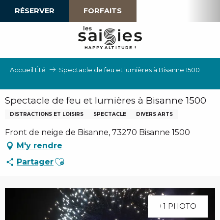
Aller
RÉSERVER
FORFAITS
au
contenu
principal
H
A
P
P
Y
 A
L
TI
T
U
D
E
!
Accueil Été
Spectacle de feu et lumières à Bisanne 1500
Spectacle de feu et lumières à Bisanne 1500
DISTRACTIONS ET LOISIRS
SPECTACLE
DIVERS ARTS
Front de neige de Bisanne, 73270 Bisanne 1500
M'y rendre
Ajouter aux favoris
Partager
+1 PHOTO