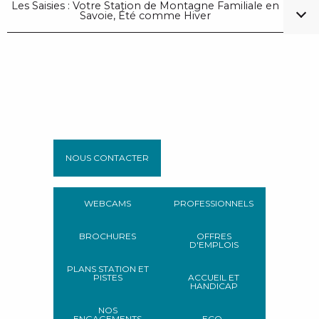
Les Saisies : Votre Station de Montagne Familiale en
Savoie, Été comme Hiver
NOUS CONTACTER
WEBCAMS
PROFESSIONNELS
BROCHURES
OFFRES
D'EMPLOIS
PLANS STATION ET
PISTES
ACCUEIL ET
HANDICAP
NOS
ENGAGEMENTS
ECO-