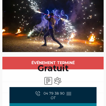
Ouverture et coordonnées
ÉVÉNEMENT TERMINÉ
Gratuit
Parking
Animaux acceptés
04 79 38 90
▒▒
OT