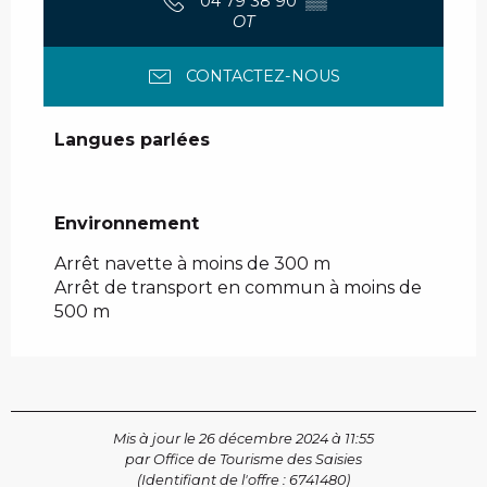
04 79 38 90
▒▒
OT
CONTACTEZ-NOUS
Langues parlées
Langues parlées
Environnement
Environnement
Arrêt navette à moins de 300 m
Arrêt de transport en commun à moins de
500 m
Mis à jour le 26 décembre 2024 à 11:55
par Office de Tourisme des Saisies
(Identifiant de l'offre :
6741480
)