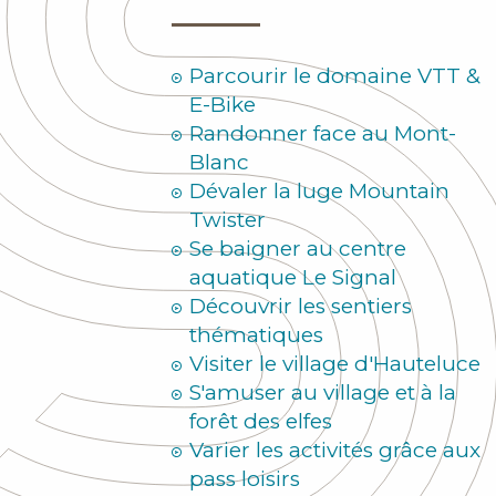
Parcourir le domaine VTT &
E-Bike
Randonner face au Mont-
Blanc
Dévaler la luge Mountain
Twister
Se baigner au centre
aquatique Le Signal
Découvrir les sentiers
thématiques
Visiter le village d'Hauteluce
S'amuser au village et à la
forêt des elfes
Varier les activités grâce aux
pass loisirs