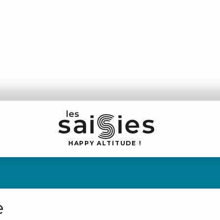
H
A
P
P
Y
 A
L
TI
T
U
D
E
!
e