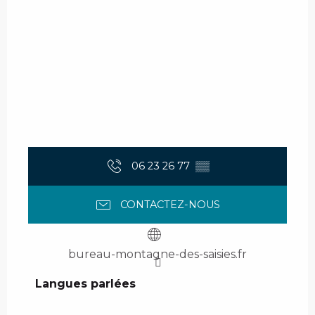
06 23 26 77
▒▒
CONTACTEZ-NOUS
bureau-montagne-des-saisies.fr
Langues parlées
Langues parlées