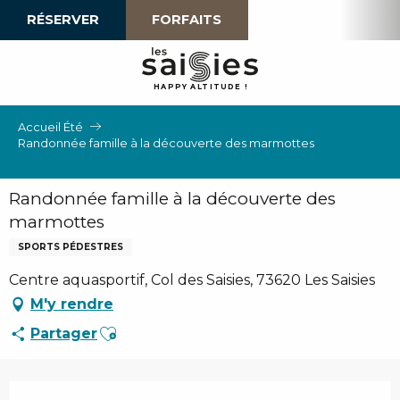
Aller
RÉSERVER
FORFAITS
au
contenu
principal
H
A
P
P
Y
 A
L
TI
T
U
D
E
!
Accueil Été
Randonnée famille à la découverte des marmottes
Randonnée famille à la découverte des
marmottes
SPORTS PÉDESTRES
Centre aquasportif, Col des Saisies, 73620 Les Saisies
M'y rendre
Ajouter aux favoris
Partager
Ouverture et coordonnées