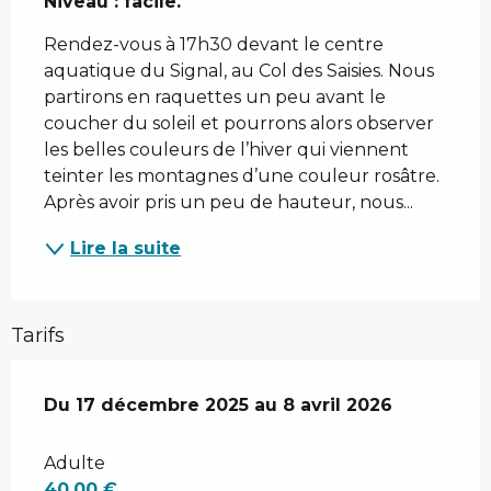
Niveau : facile.
Rendez-vous à 17h30 devant le centre 
aquatique du Signal, au Col des Saisies. Nous 
partirons en raquettes un peu avant le 
coucher du soleil et pourrons alors observer 
les belles couleurs de l’hiver qui viennent 
teinter les montagnes d’une couleur rosâtre. 
Après avoir pris un peu de hauteur, nous...
Lire la suite
Tarifs
Du
Du
17 décembre 2025
17 décembre 2025
au
au
8 avril 2026
8 avril 2026
Adulte
40,00 €