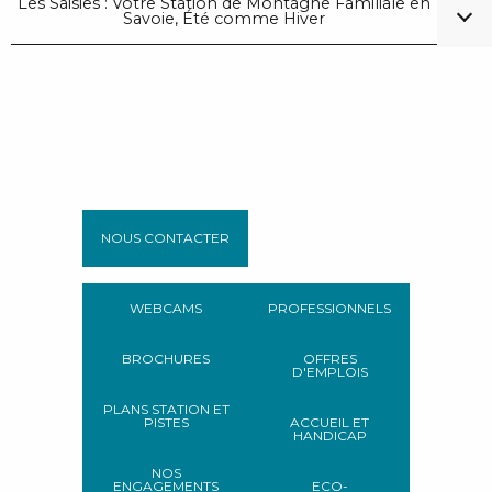
Les Saisies : Votre Station de Montagne Familiale en
Savoie, Été comme Hiver
NOUS CONTACTER
WEBCAMS
PROFESSIONNELS
BROCHURES
OFFRES
D'EMPLOIS
PLANS STATION ET
PISTES
ACCUEIL ET
HANDICAP
NOS
ENGAGEMENTS
ECO-