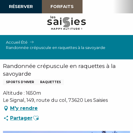
Aller
RÉSERVER
FORFAITS
au
contenu
principal
H
A
P
P
Y
 A
L
TI
T
U
D
E
!
Accueil Été
Randonnée crépuscule en raquettes à la savoyarde
Randonnée crépuscule en raquettes à la
savoyarde
SPORTS D'HIVER
RAQUETTES
Altitude : 1650m
Le Signal, 149, route du col, 73620 Les Saisies
M'y rendre
Ajouter aux favoris
Partager