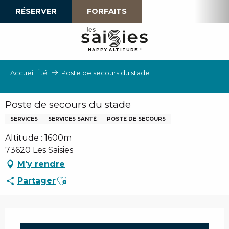
Aller
RÉSERVER
FORFAITS
au
contenu
principal
H
A
P
P
Y
 A
L
TI
T
U
D
E
!
Accueil Été
Poste de secours du stade
Poste de secours du stade
SERVICES
SERVICES SANTÉ
POSTE DE SECOURS
Altitude : 1600m
73620 Les Saisies
M'y rendre
Ajouter aux favoris
Partager
Ouverture et coordonnées