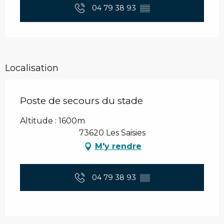
04 79 38 93
▒▒
Localisation
Poste de secours du stade
Altitude : 1600m
73620 Les Saisies
M'y rendre
04 79 38 93
▒▒