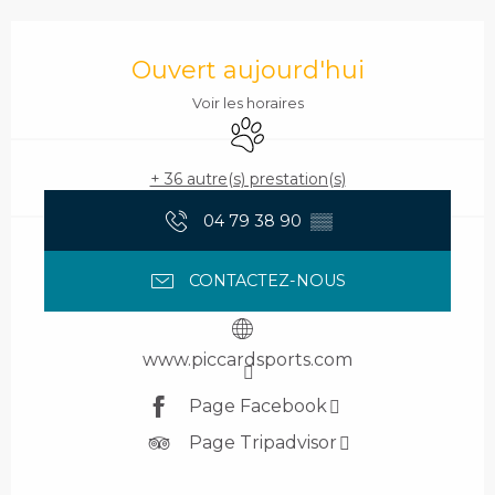
Ouverture et coordonnées
Ouvert aujourd'hui
Voir les horaires
Animaux acceptés
+ 36 autre(s) prestation(s)
04 79 38 90
▒▒
CONTACTEZ-NOUS
www.piccardsports.com
Page Facebook
Page Tripadvisor