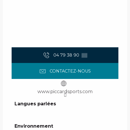
04 79 38 90
▒▒
CONTACTEZ-NOUS
www.piccardsports.com
Langues parlées
Langues parlées
Environnement
Environnement