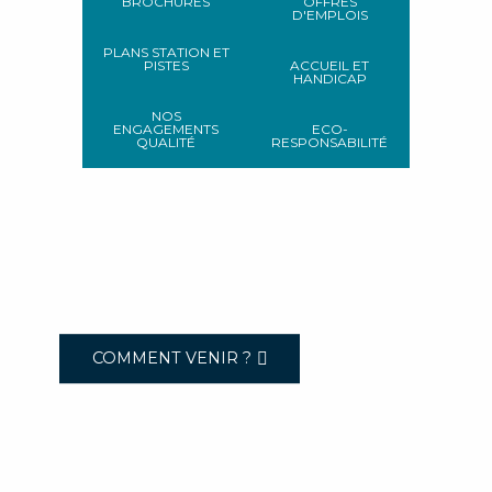
BROCHURES
OFFRES
D'EMPLOIS
PLANS STATION ET
PISTES
ACCUEIL ET
HANDICAP
NOS
ENGAGEMENTS
ECO-
QUALITÉ
RESPONSABILITÉ
COMMENT VENIR ?