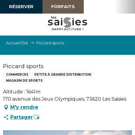
Aller
RÉSERVER
FORFAITS
au
contenu
principal
H
A
P
P
Y
 A
L
TI
T
U
D
E
!
Accueil Été
Piccard sports
Piccard sports
COMMERCES
PETITE À GRANDE DISTRIBUTION
MAGASIN DE SPORTS
Altitude : 1641m
170 avenue des Jeux Olympiques, 73620 Les Saisies
M'y rendre
Ajouter aux favoris
Partager