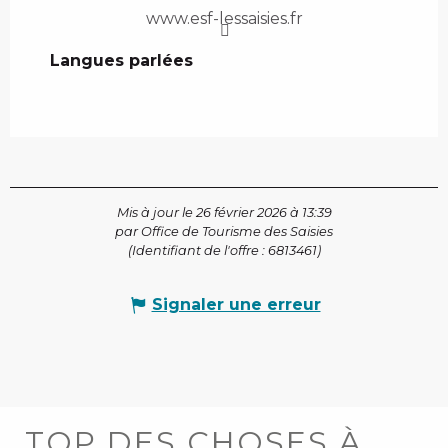
www.esf-lessaisies.fr
Langues parlées
Langues parlées
Mis à jour le 26 février 2026 à 13:39
par Office de Tourisme des Saisies
(Identifiant de l'offre :
6813461
)
Signaler une erreur
TOP DES CHOSES À