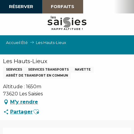
Aller
RÉSERVER
FORFAITS
au
contenu
principal
H
A
P
P
Y
 A
L
TI
T
U
D
E
!
Accueil Été
Les Hauts-Lieux
Les Hauts-Lieux
SERVICES
SERVICES TRANSPORTS
NAVETTE
ARRÊT DE TRANSPORT EN COMMUN
Altitude : 1650m
73620 Les Saisies
M'y rendre
Ajouter aux favoris
Partager
Ouverture et coordonnées