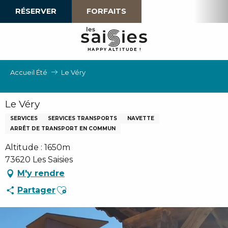
Aller
RÉSERVER
FORFAITS
au
contenu
principal
H
A
P
P
Y
 A
L
TI
T
U
D
E
!
Accueil Été
Le Véry
Le Véry
SERVICES
SERVICES TRANSPORTS
NAVETTE
ARRÊT DE TRANSPORT EN COMMUN
Altitude : 1650m
73620 Les Saisies
M'y rendre
Ajouter aux favoris
Partager