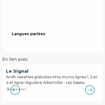
Langues parlées
Langues parlées
En lien avec
Le Signal
Arrêt navettes gratuites intra-muros lignes 1, 3 et
4 et ligne régulière Albertville - Les Saisies.
Les Saisies