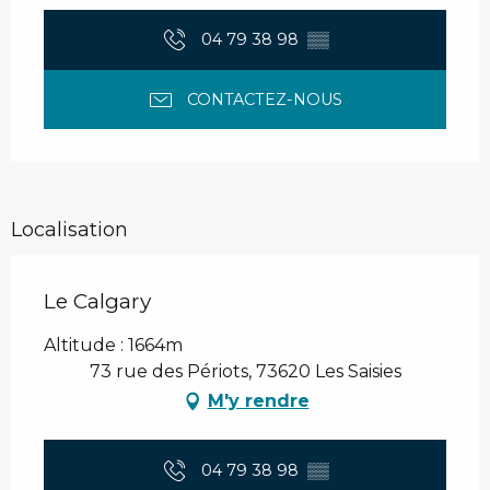
04 79 38 98
▒▒
CONTACTEZ-NOUS
Localisation
Le Calgary
Altitude : 1664m
73 rue des Périots, 73620 Les Saisies
M'y rendre
04 79 38 98
▒▒