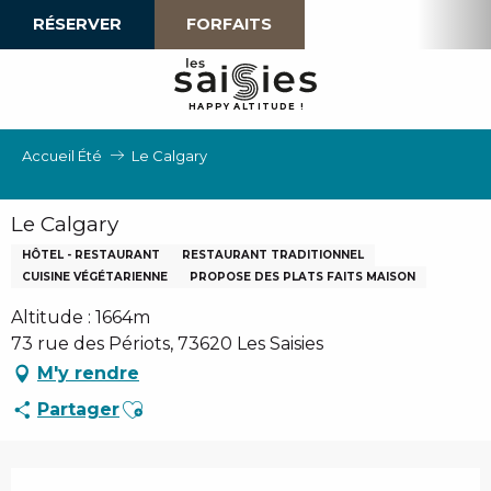
Aller
RÉSERVER
FORFAITS
au
contenu
principal
H
A
P
P
Y
 A
L
TI
T
U
D
E
!
Accueil Été
Le Calgary
Le Calgary
HÔTEL - RESTAURANT
RESTAURANT TRADITIONNEL
CUISINE VÉGÉTARIENNE
PROPOSE DES PLATS FAITS MAISON
Altitude : 1664m
73 rue des Périots, 73620 Les Saisies
M'y rendre
Ajouter aux favoris
Partager
Ouverture et coordonnées