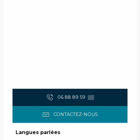
06 88 89 59
▒▒
CONTACTEZ-NOUS
Langues parlées
Langues parlées