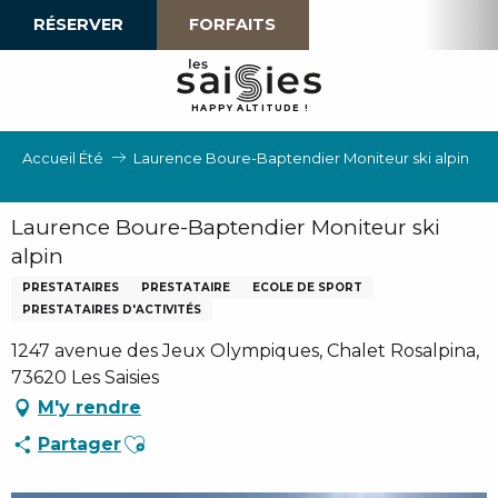
Aller
RÉSERVER
FORFAITS
au
contenu
principal
H
A
P
P
Y
 A
L
TI
T
U
D
E
!
Accueil Été
Laurence Boure-Baptendier Moniteur ski alpin
Laurence Boure-Baptendier Moniteur ski
alpin
PRESTATAIRES
PRESTATAIRE
ECOLE DE SPORT
PRESTATAIRES D'ACTIVITÉS
1247 avenue des Jeux Olympiques, Chalet Rosalpina,
73620 Les Saisies
M'y rendre
Ajouter aux favoris
Partager