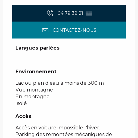
04 79 38 21
▒▒
CONTACTEZ-NOUS
Langues parlées
Langues parlées
Environnement
Environnement
Lac ou plan d'eau à moins de 300 m
Vue montagne
En montagne
Isolé
Accès
Accès
Accès en voiture impossible l'hiver.
Parking des remontées mécaniques de