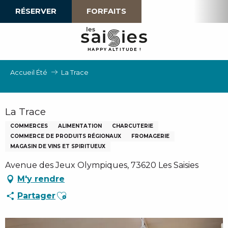
Aller
RÉSERVER
FORFAITS
au
contenu
principal
H
A
P
P
Y
 A
L
TI
T
U
D
E
!
Accueil Été
La Trace
La Trace
COMMERCES
ALIMENTATION
CHARCUTERIE
COMMERCE DE PRODUITS RÉGIONAUX
FROMAGERIE
MAGASIN DE VINS ET SPIRITUEUX
Avenue des Jeux Olympiques, 73620 Les Saisies
M'y rendre
Ajouter aux favoris
Partager