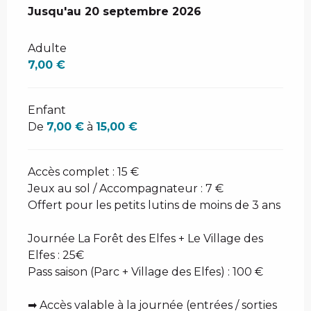
Du
Jusqu'au
13 juin 2026
20 septembre 2026
au
20 septembre 2026
Adulte
7,00 €
Enfant
De
7,00 €
à
15,00 €
Accès complet : 15 €
Jeux au sol / Accompagnateur : 7 €
Offert pour les petits lutins de moins de 3 ans
Journée La Forêt des Elfes + Le Village des
Elfes : 25€
Pass saison (Parc + Village des Elfes) : 100 €
➡ Accès valable à la journée (entrées / sorties