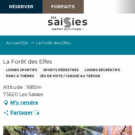
Aller
RÉSERVER
FORFAITS
au
contenu
principal
H
A
P
P
Y
 A
L
TI
T
U
D
E
!
Accueil Été
La Forêt des Elfes
La Forêt des Elfes
LOISIRS SPORTIFS
SPORTS PÉDESTRES
LOISIRS RÉCRÉATIFS
PARC À THÈMES
JEU DE PISTE / CHASSE AU TRÉSOR
Altitude : 1685m
73620 Les Saisies
M'y rendre
Ajouter aux favoris
Partager