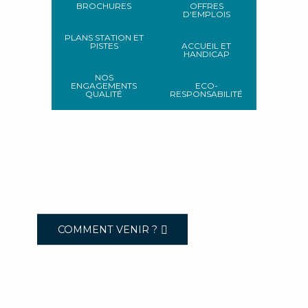
BROCHURES
OFFRES
D'EMPLOIS
PLANS STATION ET
PISTES
ACCUEIL ET
HANDICAP
NOS
ENGAGEMENTS
ECO-
QUALITÉ
RESPONSABILITÉ
COMMENT VENIR ?