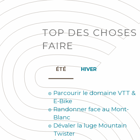
TOP DES CHOSES
FAIRE
ÉTÉ
HIVER
Parcourir le domaine VTT &
E-Bike
Randonner face au Mont-
Blanc
Dévaler la luge Mountain
Twister