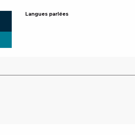
Langues parlées
Langues parlées