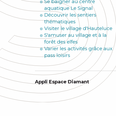
Se baigner au centre
aquatique Le Signal
Découvrir les sentiers
thématiques
Visiter le village d'Hauteluce
S'amuser au village et à la
forêt des elfes
Varier les activités grâce aux
pass loisirs
Appli Espace Diamant