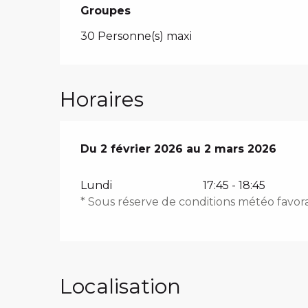
Groupes
Groupes
30 Personne(s) maxi
Horaires
Du
Du
2 février 2026
2 février 2026
au
au
2 mars 2026
2 mars 2026
Lundi
17:45 - 18:45
* Sous réserve de conditions météo favor
Localisation