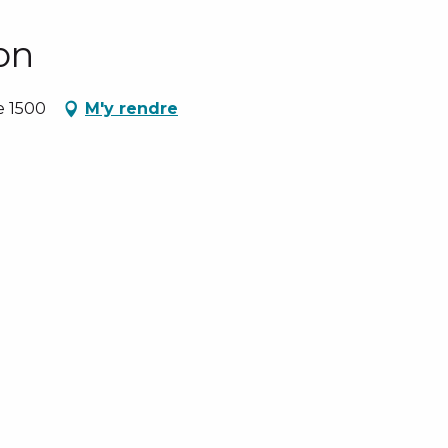
lon
e 1500
M'y rendre