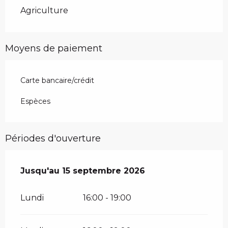
Agriculture
Moyens de paiement
Carte bancaire/crédit
Espèces
Périodes d'ouverture
Du
Jusqu'au
1 juillet 2026
15 septembre 2026
au
15 septembre 2026
Lundi
16:00 - 19:00