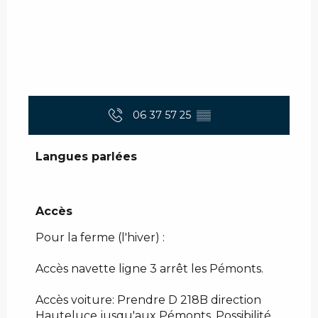
06 37 57 25
▒▒
Langues parlées
Langues parlées
Accès
Accès
Pour la ferme (l'hiver) :
Accès navette ligne 3 arrêt les Pémonts.
Accès voiture: Prendre D 218B direction
Hauteluce jusqu'aux Pémonts. Possibilité