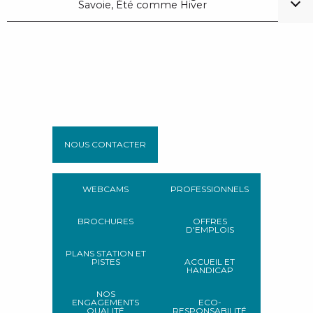
Savoie, Été comme Hiver
NOUS CONTACTER
WEBCAMS
PROFESSIONNELS
BROCHURES
OFFRES
D'EMPLOIS
PLANS STATION ET
PISTES
ACCUEIL ET
HANDICAP
NOS
ENGAGEMENTS
ECO-
QUALITÉ
RESPONSABILITÉ