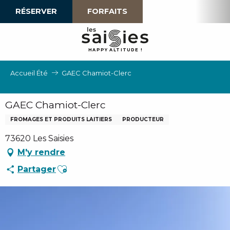
Aller
RÉSERVER
FORFAITS
au
contenu
principal
H
A
P
P
Y
 A
L
TI
T
U
D
E
!
Accueil Été
GAEC Chamiot-Clerc
GAEC Chamiot-Clerc
FROMAGES ET PRODUITS LAITIERS
PRODUCTEUR
73620 Les Saisies
M'y rendre
Ajouter aux favoris
Partager