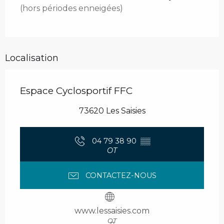
(hors périodes enneigées)
Localisation
Espace Cyclosportif FFC
73620 Les Saisies
04 79 38 90
▒▒
OT
CONTACTEZ-NOUS
www.lessaisies.com
OT