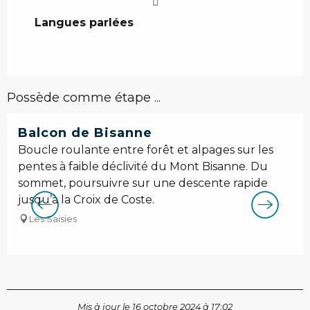
Langues parlées
Langues parlées
Possède comme étape ...
Réservable
Balcon de Bisanne
Boucle roulante entre forêt et alpages sur les
pentes à faible déclivité du Mont Bisanne. Du
sommet, poursuivre sur une descente rapide
jusqu’à la Croix de Coste.
Les Saisies
Mis à jour le 16 octobre 2024 à 17:02