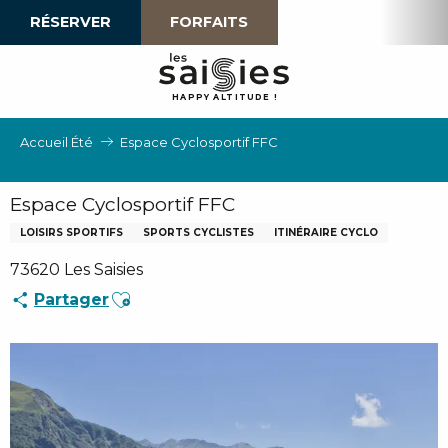
Aller
RÉSERVER
FORFAITS
au
contenu
principal
H
A
P
P
Y
 A
L
TI
T
U
D
E
!
Accueil Été
Espace Cyclosportif FFC
Espace Cyclosportif FFC
LOISIRS SPORTIFS
SPORTS CYCLISTES
ITINÉRAIRE CYCLO
73620 Les Saisies
Ajouter aux favoris
Partager