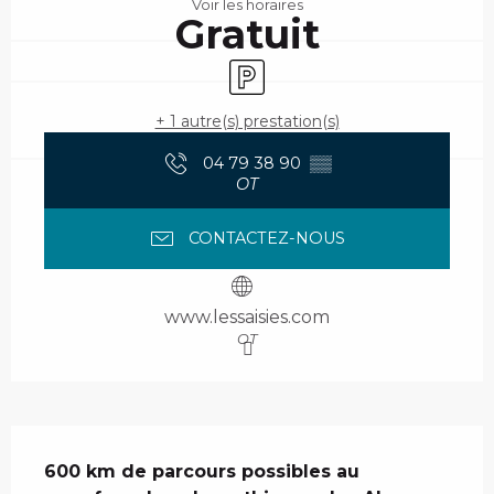
Voir les horaires
Gratuit
Parking
+ 1 autre(s) prestation(s)
04 79 38 90
▒▒
OT
CONTACTEZ-NOUS
www.lessaisies.com
OT
Description
600 km de parcours possibles au 