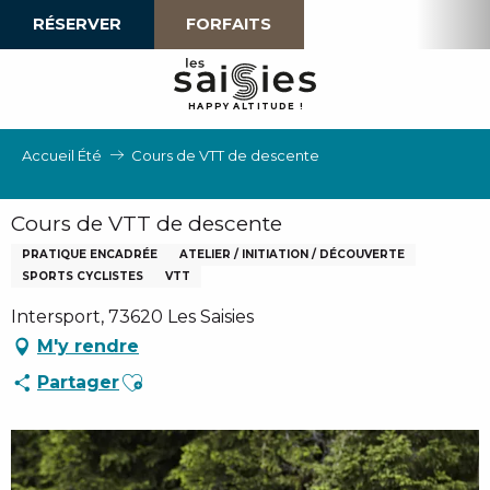
Aller
RÉSERVER
FORFAITS
au
contenu
principal
H
A
P
P
Y
 A
L
TI
T
U
D
E
!
Accueil Été
Cours de VTT de descente
Cours de VTT de descente
PRATIQUE ENCADRÉE
ATELIER / INITIATION / DÉCOUVERTE
SPORTS CYCLISTES
VTT
Intersport, 73620 Les Saisies
M'y rendre
Ajouter aux favoris
Partager