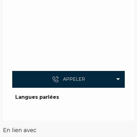
APPELER
Langues parlées
Langues parlées
En lien avec