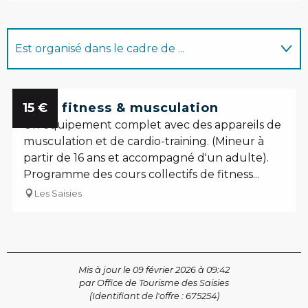
Est organisé dans le cadre de ...
En lien avec
Réservable
15
Salle fitness & musculation
€
Un équipement complet avec des appareils de
Sur place
musculation et de cardio-training. (Mineur à
partir de 16 ans et accompagné d'un adulte).
Programme des cours collectifs de fitness...
Les Saisies
Mis à jour le 09 février 2026 à 09:42
par Office de Tourisme des Saisies
(Identifiant de l'offre :
675254
)