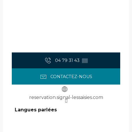
04 79 31 43
▒▒
CONTACTEZ-NOUS
reservation.signal-lessaisies.com
Langues parlées
Langues parlées