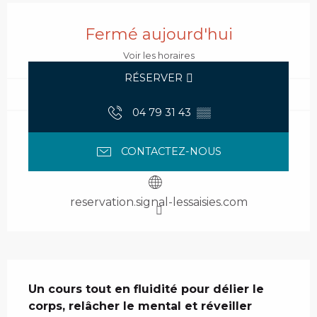
Ouverture et coordonnées
Fermé aujourd'hui
Voir les horaires
RÉSERVER
04 79 31 43
▒▒
CONTACTEZ-NOUS
reservation.signal-lessaisies.com
Description
Un cours tout en fluidité pour délier le 
corps, relâcher le mental et réveiller 