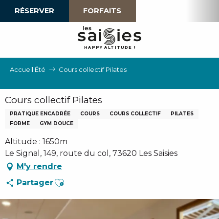
Aller
RÉSERVER
FORFAITS
au
contenu
principal
H
A
P
P
Y
 A
L
TI
T
U
D
E
!
Accueil Été
Cours collectif Pilates
Cours collectif Pilates
PRATIQUE ENCADRÉE
COURS
COURS COLLECTIF
PILATES
FORME
GYM DOUCE
Altitude : 1650m
Le Signal, 149, route du col, 73620 Les Saisies
M'y rendre
Ajouter aux favoris
Partager