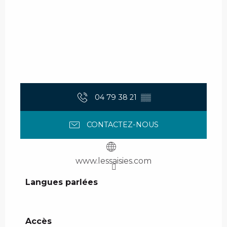
04 79 38 21
▒▒
CONTACTEZ-NOUS
www.lessaisies.com
Langues parlées
Langues parlées
Accès
Accès