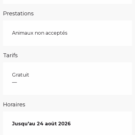
Prestations
Animaux non acceptés
Tarifs
Gratuit
—
Horaires
Du
Jusqu'au
6 juillet 2026
24 août 2026
au
24 août 2026