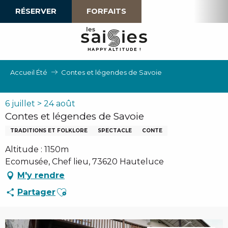
Aller
RÉSERVER
FORFAITS
au
contenu
principal
H
A
P
P
Y
 A
L
TI
T
U
D
E
!
Accueil Été
Contes et légendes de Savoie
6 juillet > 24 août
Contes et légendes de Savoie
TRADITIONS ET FOLKLORE
SPECTACLE
CONTE
Altitude : 1150m
Ecomusée, Chef lieu, 73620 Hauteluce
M'y rendre
Ajouter aux favoris
Partager