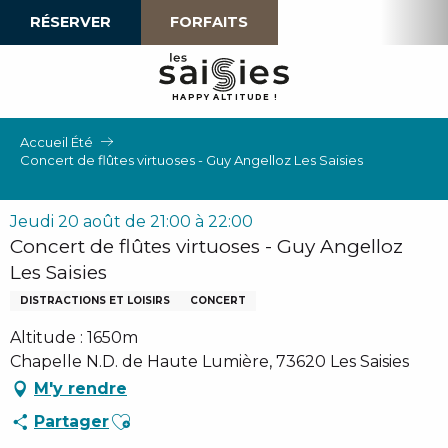
Aller
RÉSERVER
FORFAITS
au
contenu
principal
H
A
P
P
Y
 A
L
TI
T
U
D
E
!
Accueil Été
Concert de flûtes virtuoses - Guy Angelloz Les Saisies
Jeudi 20 août de 21:00 à 22:00
Concert de flûtes virtuoses - Guy Angelloz
Les Saisies
DISTRACTIONS ET LOISIRS
CONCERT
Altitude : 1650m
Chapelle N.D. de Haute Lumière, 73620 Les Saisies
M'y rendre
Ajouter aux favoris
Partager