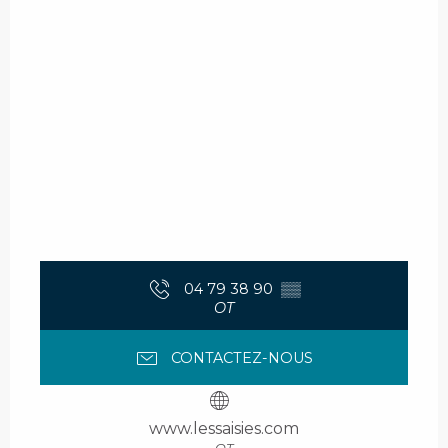
04 79 38 90
▒▒
OT
CONTACTEZ-NOUS
www.lessaisies.com