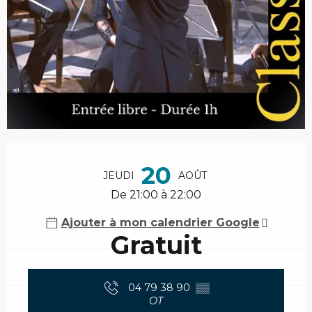
Ouverture et coordonnées
20
JEUDI
AOÛT
De 21:00 à 22:00
Ajouter à mon calendrier Google
Gratuit
04 79 38 90
▒▒
OT