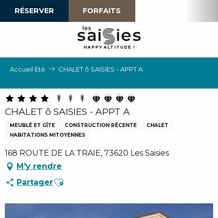
Aller
RÉSERVER
FORFAITS
au
contenu
principal
H
A
P
P
Y
 A
L
TI
T
U
D
E
!
Accueil Été
CHALET ô SAISIES - APPT A
CHALET ô SAISIES - APPT A
MEUBLÉ ET GÎTE
CONSTRUCTION RÉCENTE
CHALET
HABITATIONS MITOYENNES
168 ROUTE DE LA TRAIE, 73620 Les Saisies
M'y rendre
Ajouter aux favoris
Partager