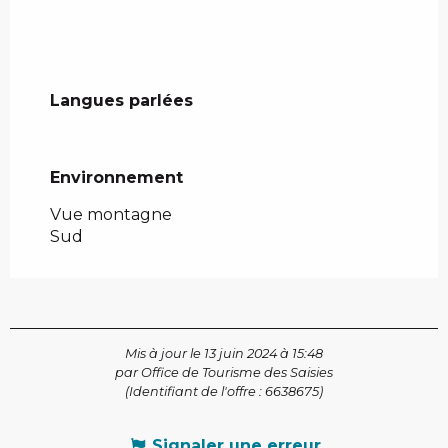
Langues parlées
Langues parlées
Environnement
Environnement
Vue montagne
Sud
Mis à jour le 13 juin 2024 à 15:48
par Office de Tourisme des Saisies
(Identifiant de l'offre :
6638675
)
Signaler une erreur