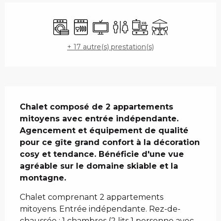
Ouverture et coordonnées
Lave linge
Lave vaisselle
Télévision
Toilettes
Plaque de cuisson
Terrasse
+ 17 autre(s) prestation(s)
Description
Chalet composé de 2 appartements 
mitoyens avec entrée indépendante. 
Agencement et équipement de qualité 
pour ce gîte grand confort à la décoration 
cosy et tendance. Bénéficie d'une vue 
agréable sur le domaine skiable et la 
montagne.
Chalet comprenant 2 appartements 
mitoyens. Entrée indépendante. Rez-de-
chaussée : 1 chambres (2 lits 1 personne avec 