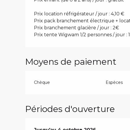
Prix location réfrigérateur / jour : 4,10 €
Prix pack branchement électrique + locatio
Prix branchement glacière / jour : 2€
Prix tente Wigwam 1/2 personnes / jour :
Moyens de paiement
Chèque
Espèces
Périodes d'ouverture
Du
Jusqu'au
12 juin 2026
4 octobre 2026
au
4 octobre 2026