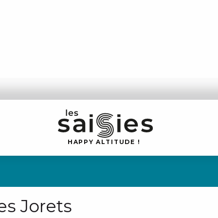
H
A
P
P
Y
 A
L
TI
T
U
D
E
!
s Jorets