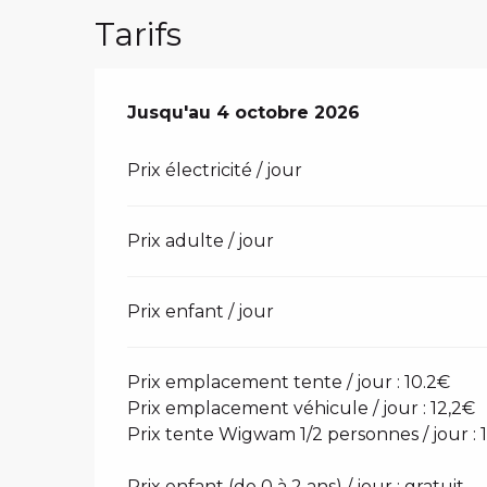
Tarifs
Du
Jusqu'au
12 juin 2026
4 octobre 2026
au
4 octobre 2026
Prix électricité / jour
Prix adulte / jour
Prix enfant / jour
Prix emplacement tente / jour : 10.2€
Prix emplacement véhicule / jour : 12,2€
Prix tente Wigwam 1/2 personnes / jour :
Prix enfant (de 0 à 2 ans) / jour : gratuit