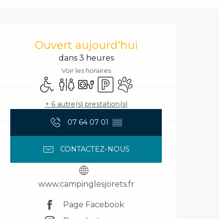
Ouverture et coord
Ouvert aujourd'hui
dans 3 heures
Voir les horaires
Accès handicapés
Toilettes
Branchements électriques
Parking
Animaux acceptés
+ 6 autre(s) prestation(s)
07 64 07 01
▒▒
CONTACTEZ-NOUS
www.campinglesjorets.fr
Page Facebook