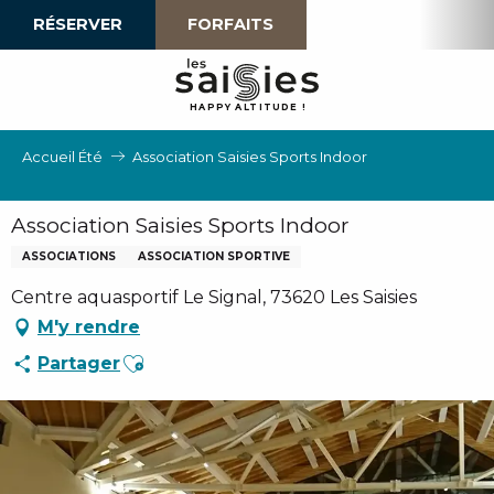
Aller
RÉSERVER
FORFAITS
au
contenu
principal
H
A
P
P
Y
 A
L
TI
T
U
D
E
!
Accueil Été
Association Saisies Sports Indoor
Association Saisies Sports Indoor
ASSOCIATIONS
ASSOCIATION SPORTIVE
Centre aquasportif Le Signal, 73620 Les Saisies
M'y rendre
Ajouter aux favoris
Partager