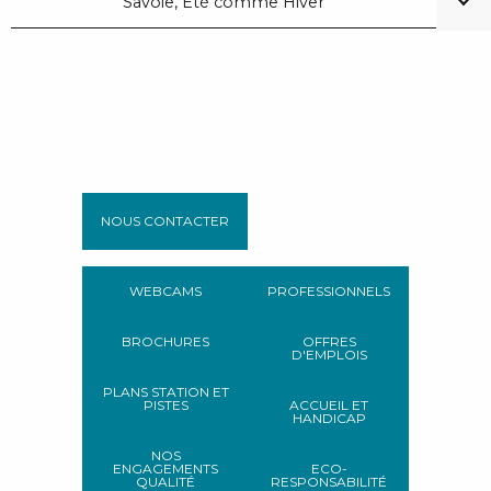
Savoie, Été comme Hiver
NOUS CONTACTER
WEBCAMS
PROFESSIONNELS
BROCHURES
OFFRES
D'EMPLOIS
PLANS STATION ET
PISTES
ACCUEIL ET
HANDICAP
NOS
ENGAGEMENTS
ECO-
QUALITÉ
RESPONSABILITÉ