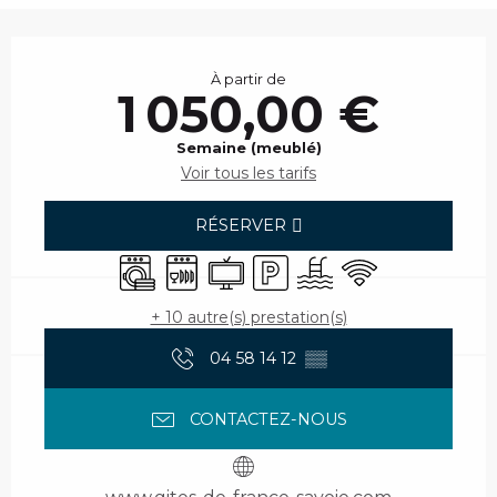
Ouverture et coordonnées
À partir de
1 050,00 €
Semaine (meublé)
Voir tous les tarifs
RÉSERVER
Lave linge
Lave vaisselle
Télévision
Parking
Piscine
WiFi
+ 10 autre(s) prestation(s)
04 58 14 12
▒▒
CONTACTEZ-NOUS