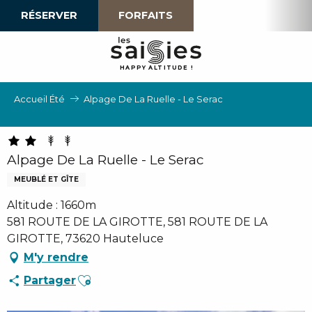
Aller
RÉSERVER
FORFAITS
au
contenu
principal
H
A
P
P
Y
 A
L
TI
T
U
D
E
!
Accueil Été
Alpage De La Ruelle - Le Serac
Alpage De La Ruelle - Le Serac
MEUBLÉ ET GÎTE
Altitude : 1660m
581 ROUTE DE LA GIROTTE, 581 ROUTE DE LA
GIROTTE, 73620 Hauteluce
M'y rendre
Ajouter aux favoris
Partager