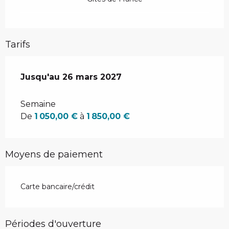
Tarifs
Du
Jusqu'au
28 mars 2026
26 mars 2027
au
26 mars 2027
Semaine
De
1 050,00 €
à
1 850,00 €
Moyens de paiement
Carte bancaire/crédit
Périodes d'ouverture