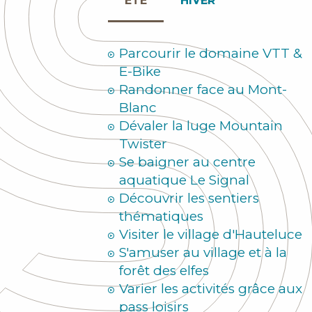
ÉTÉ
HIVER
Parcourir le domaine VTT &
E-Bike
Randonner face au Mont-
Blanc
Dévaler la luge Mountain
Twister
Se baigner au centre
aquatique Le Signal
Découvrir les sentiers
thématiques
Visiter le village d'Hauteluce
S'amuser au village et à la
forêt des elfes
Varier les activités grâce aux
pass loisirs