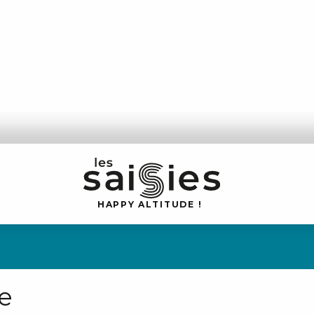
H
A
P
P
Y
 A
L
TI
T
U
D
E
!
ne