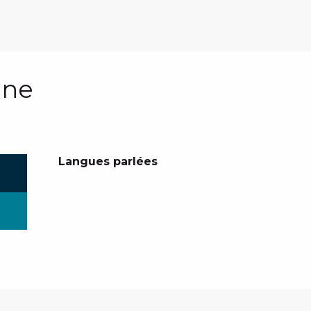
ine
Langues parlées
Langues parlées