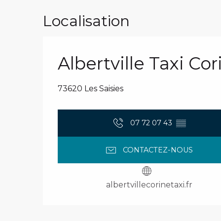
Localisation
Albertville Taxi Cor
73620 Les Saisies
07 72 07 43
▒▒
CONTACTEZ-NOUS
albertvillecorinetaxi.fr