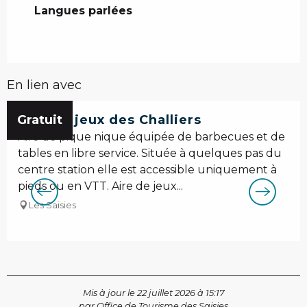
Langues parlées
Langues parlées
En lien avec
Gratuit
Aire de jeux des Challiers
Aire de pique nique équipée de barbecues et de
tables en libre service. Située à quelques pas du
centre station elle est accessible uniquement à
pieds ou en VTT. Aire de jeux...
Les Saisies
Mis à jour le 22 juillet 2026 à 15:17
par Office de Tourisme des Saisies