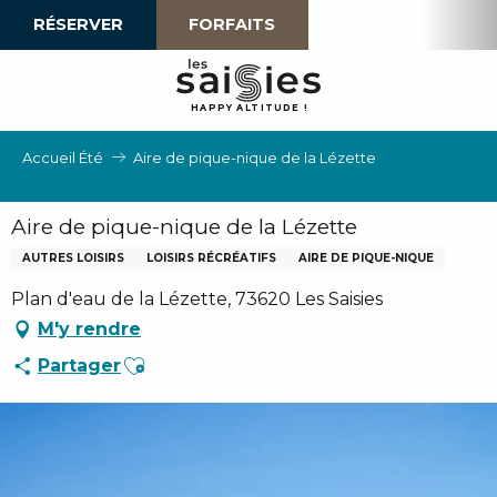
Aller
RÉSERVER
FORFAITS
au
contenu
principal
H
A
P
P
Y
 A
L
TI
T
U
D
E
!
Accueil Été
Aire de pique-nique de la Lézette
Aire de pique-nique de la Lézette
AUTRES LOISIRS
LOISIRS RÉCRÉATIFS
AIRE DE PIQUE-NIQUE
Plan d'eau de la Lézette, 73620 Les Saisies
M'y rendre
Ajouter aux favoris
Partager