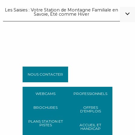
Les Saisies : Votre Station de Montagne Familiale en
Savoie, Été comme Hiver
NOUS CONTACTER
WEBCAMS
PROFESSIONNELS
BROCHURES
OFFRES
D'EMPLOIS
PLANS STATION ET
PISTES
ACCUEIL ET
HANDICAP