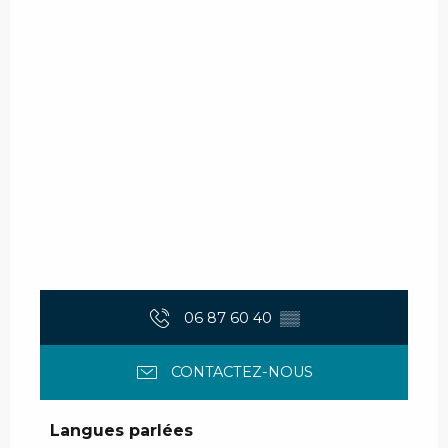
06 87 60 40
▒▒
CONTACTEZ-NOUS
Langues parlées
Langues parlées