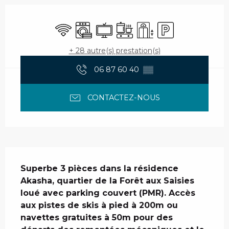
Ouverture et coordonnées
WiFi
Lave linge
Télévision
Plaque de cuisson
Ascenseur
Parking
+ 28 autre(s) prestation(s)
06 87 60 40
▒▒
CONTACTEZ-NOUS
Description
Superbe 3 pièces dans la résidence 
Akasha, quartier de la Forêt aux Saisies 
loué avec parking couvert (PMR). Accès 
aux pistes de skis à pied à 200m ou 
navettes gratuites à 50m pour des 