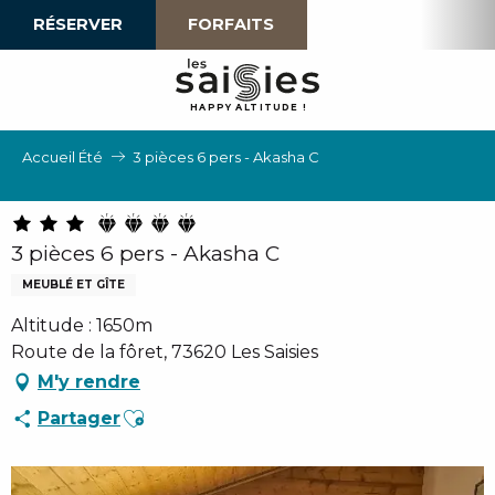
Aller
RÉSERVER
FORFAITS
au
contenu
principal
H
A
P
P
Y
 A
L
TI
T
U
D
E
!
Accueil Été
3 pièces 6 pers - Akasha C
3 pièces 6 pers - Akasha C
MEUBLÉ ET GÎTE
Altitude : 1650m
Route de la fôret, 73620 Les Saisies
M'y rendre
Ajouter aux favoris
Partager