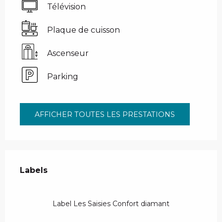
Télévision
Plaque de cuisson
Ascenseur
Parking
AFFICHER TOUTES LES PRESTATIONS
Offres de prestations
Labels
Labels
Label Les Saisies Confort diamant