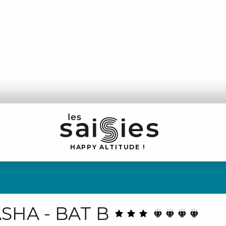
H
A
P
P
Y
 A
L
TI
T
U
D
E
!
ASHA - BAT B