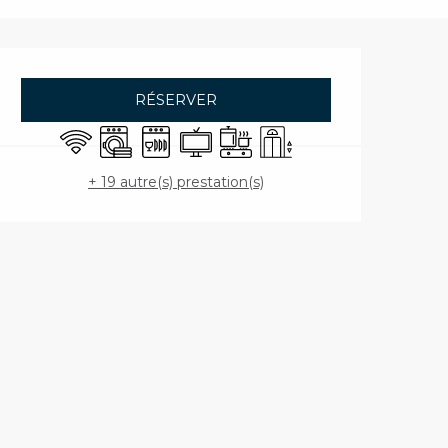
Ouverture et coord
RÉSERVER
WiFi
Lave linge
Lave vaisselle
Télévision
Plaque de cuisson
Ascenseur
+ 19 autre(s) prestation(s)