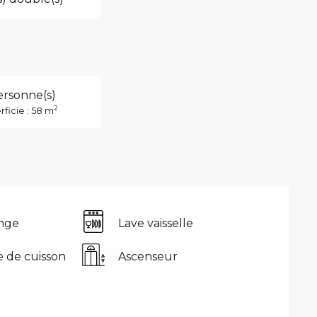
ersonne(s)
2
ficie : 58 m
inge
Lave vaisselle
 de cuisson
Ascenseur