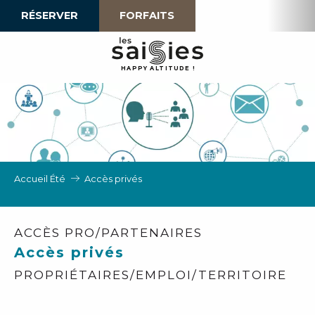
Aller
RÉSERVER
FORFAITS
au
contenu
principal
H
A
P
P
Y
 A
L
TI
T
U
D
E
!
Accueil Été
Accès privés
ACCÈS PRO/PARTENAIRES
Accès privés
PROPRIÉTAIRES/EMPLOI/TERRITOIRE