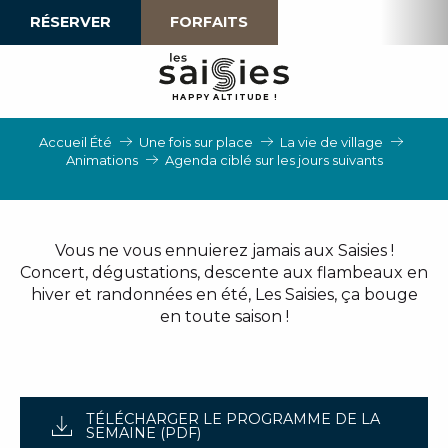
Aller
RÉSERVER
FORFAITS
au
contenu
principal
H
A
P
P
Y
 A
L
TI
T
U
D
E
!
Accueil Été
Une fois sur place
La vie de village
Animations
Agenda ciblé sur les jours suivants
Vous ne vous ennuierez jamais aux Saisies !
Concert, dégustations, descente aux flambeaux en
hiver et randonnées en été, Les Saisies, ça bouge
en toute saison !
TÉLÉCHARGER LE PROGRAMME DE LA
SEMAINE (PDF)