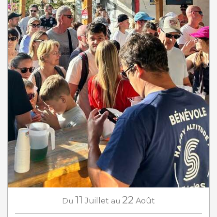
11
22
Du
Juillet
au
Août