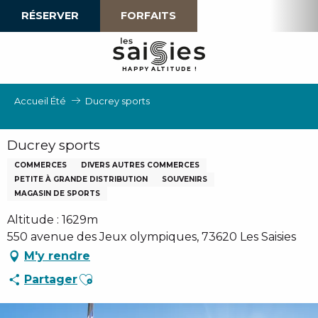
Aller
RÉSERVER
FORFAITS
au
contenu
principal
H
A
P
P
Y
 A
L
TI
T
U
D
E
!
Accueil Été
Ducrey sports
Ducrey sports
COMMERCES
DIVERS AUTRES COMMERCES
PETITE À GRANDE DISTRIBUTION
SOUVENIRS
MAGASIN DE SPORTS
Altitude : 1629m
550 avenue des Jeux olympiques, 73620 Les Saisies
M'y rendre
Ajouter aux favoris
Partager