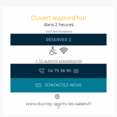
Ouverture et coordonnées
Ouvert aujourd'hui
dans 2 heures
Voir les horaires
RÉSERVER
Accès handicapés
WiFi
+ 10 autre(s) prestation(s)
04 79 38 90
▒▒
CONTACTEZ-NOUS
www.ducrey-sports-les-saisies.fr