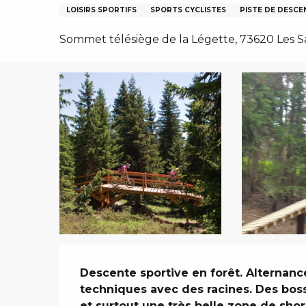
LOISIRS SPORTIFS
SPORTS CYCLISTES
PISTE DE DESCE
Sommet télésiège de la Légette, 73620 Les Sa
IVER
Description
Descente sportive en forêt. Alternance
techniques avec des racines. Des boss
et surtout une très belle zone de sho