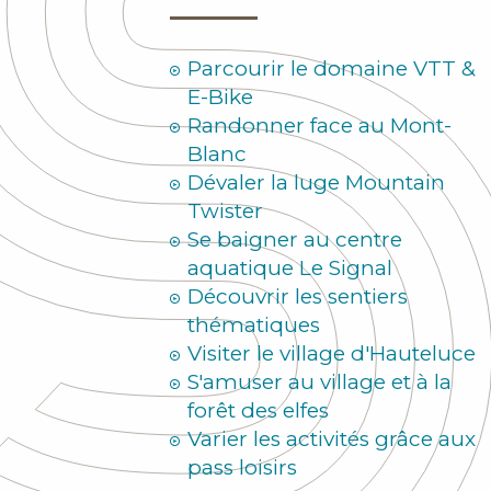
Parcourir le domaine VTT &
E-Bike
Randonner face au Mont-
Blanc
Dévaler la luge Mountain
Twister
Se baigner au centre
aquatique Le Signal
Découvrir les sentiers
thématiques
Visiter le village d'Hauteluce
S'amuser au village et à la
forêt des elfes
Varier les activités grâce aux
pass loisirs