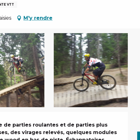
NTE VTT
isies
M'y rendre
 de parties roulantes et de parties plus 
es, des virages relevés, quelques modules 
re wood en bas de piste. Échappatoires 