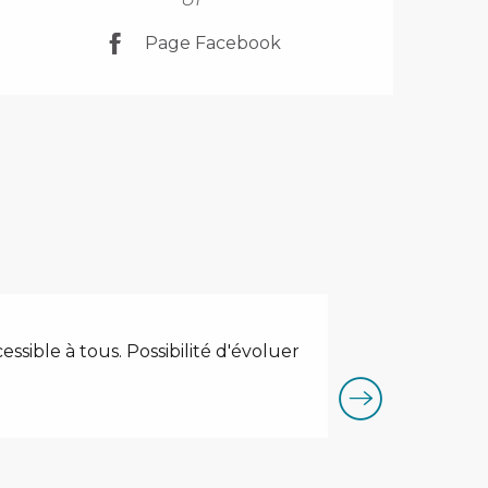
OT
Page Facebook
DH VTT - La
essible à tous. Possibilité d'évoluer
Variante de la 
belle zone off sho
Les Saisies