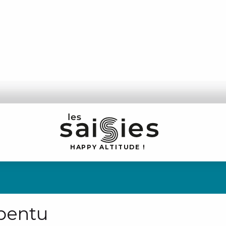
H
A
P
P
Y
 A
L
TI
T
U
D
E
!
'pentu