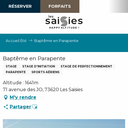
Aller
RÉSERVER
FORFAITS
au
contenu
principal
H
A
P
P
Y
 A
L
TI
T
U
D
E
!
Accueil Été
Baptême en Parapente
Baptême en Parapente
STAGE
STAGE D'INITIATION
STAGE DE PERFECTIONNEMENT
PARAPENTE
SPORTS AÉRIENS
Altitude : 1641m
71 avenue des JO, 73620 Les Saisies
M'y rendre
Ajouter aux favoris
Partager