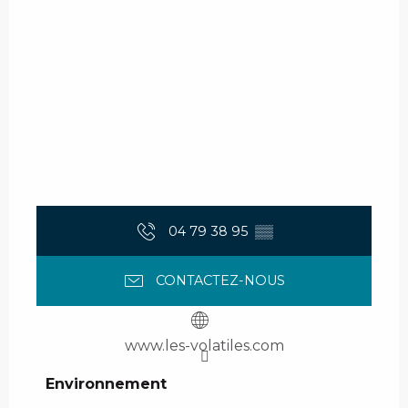
04 79 38 95
▒▒
CONTACTEZ-NOUS
www.les-volatiles.com
Environnement
Environnement